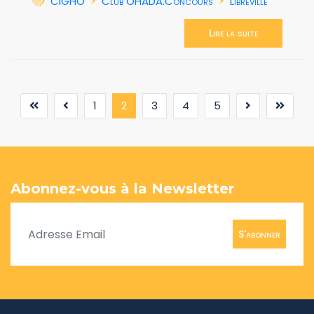
CIGHO
Club OHADA.Concours
Libreville
Lire la suite
(current)
1
2
3
4
5
Abonnez-vous à la Newsletter
S'abonner