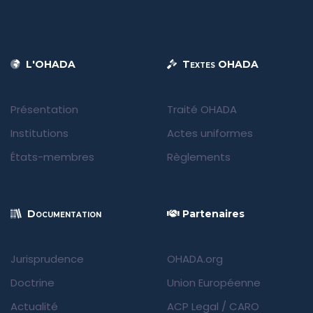
L'OHADA
Textes OHADA
Présentation
Traité OHADA
Institutions
Actes uniformes
États-membres
Règlements
Documentation
Partenaires
Jurisprudence
OHADA.org
Doctrine
Union Européenne
Actualité
ACP Legal
/
CARO