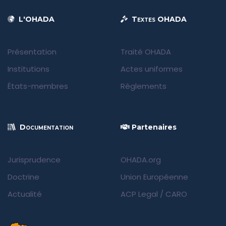
L'OHADA
Textes OHADA
Présentation
Traité OHADA
Institutions
Actes uniformes
États-membres
Règlements
Documentation
Partenaires
Jurisprudence
OHADA.org
Doctrine
Union Européenne
Actualité
ACP Legal
/
CARO