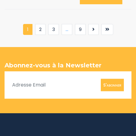
(current)
1
2
3
...
9
Abonnez-vous à la Newsletter
S'abonner