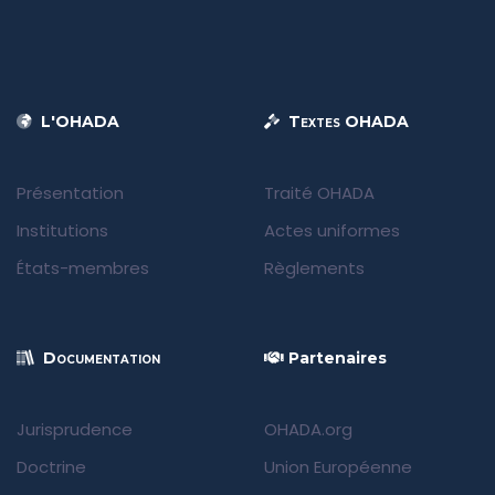
L'OHADA
Textes OHADA
Présentation
Traité OHADA
Institutions
Actes uniformes
États-membres
Règlements
Documentation
Partenaires
Jurisprudence
OHADA.org
Doctrine
Union Européenne