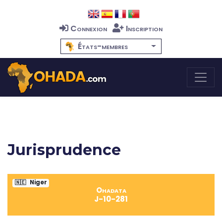
Connexion
Inscription
États-membres
Jurisprudence
🇳🇪
Niger
Ohadata
J-10-281