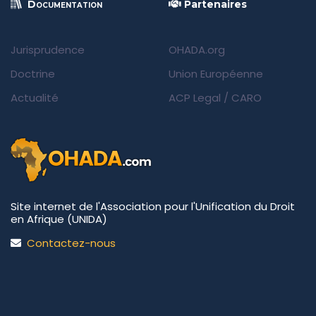
Documentation
Partenaires
Jurisprudence
OHADA.org
Doctrine
Union Européenne
Actualité
ACP Legal
/
CARO
Site internet de l'Association pour l'Unification du Droit
en Afrique (UNIDA)
Contactez-nous