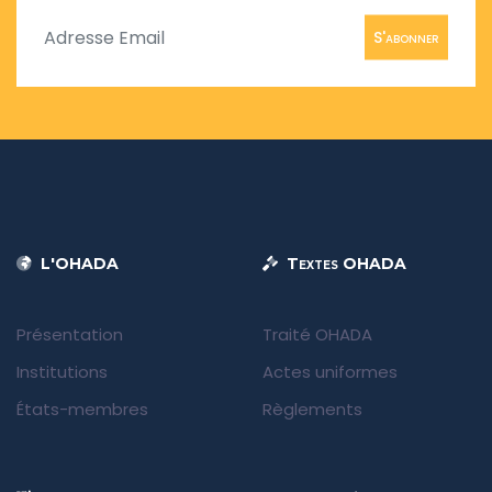
S'abonner
L'OHADA
Textes OHADA
Présentation
Traité OHADA
Institutions
Actes uniformes
États-membres
Règlements