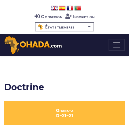
Connexion
Inscription
États-membres
Doctrine
Ohadata
D-21-21