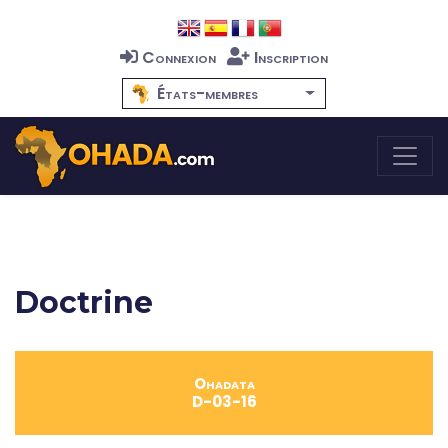
Connexion
Inscription
États-membres
Doctrine
Ohadata
D-03-16