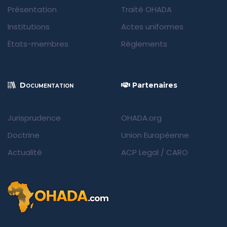
Présentation
Traité OHADA
Institutions
Actes uniformes
États-membres
Règlements
Documentation
Partenaires
Jurisprudence
OHADA.org
Doctrine
Union Européenne
Actualité
ACP Legal
/
CARO