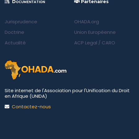
Documentation
Partenaires
Jurisprudence
OHADA.org
Doctrine
Union Européenne
Actualité
ACP Legal
/
CARO
Site internet de l'Association pour l'Unification du Droit
en Afrique (UNIDA)
Contactez-nous