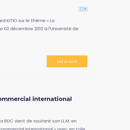
🇨🇲
d KITIO sur le thème « La
 02 décembre 2010 à l'Université de
Lire la suite
ommercial international
a RDC vient de soutenir son LL.M. en
 commercial international » avec en toile