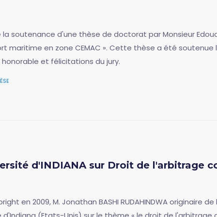
de la soutenance d'une thèse de doctorat par Monsieur Edouar
ort maritime en zone CEMAC ». Cette thèse a été soutenue le
norable et félicitations du jury.
èse
sité d'INDIANA sur Droit de l'arbitrage c
lbright en 2009, M. Jonathan BASHI RUDAHINDWA originaire de l
é d'Indiana (Etats-Unis) sur le thème « le droit de l'arbitrage