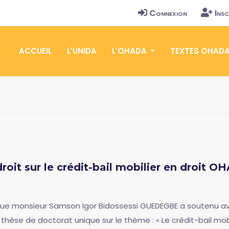
Connexion
Insc
ACCUEIL
L'UNIDA
L'OHADA
TEXTES OHAD
oit sur le crédit-bail mobilier en droit O
que monsieur Samson Igor Bidossessi GUEDEGBE a soutenu ave
 thèse de doctorat unique sur le thème : « Le crédit-bail mob