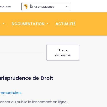
ription
États-membres
A
DOCUMENTATION
ACTUALITÉ
Toute
l'actualité
urisprudence de Droit
ommentaires
nnoncer au public le lancement en ligne,