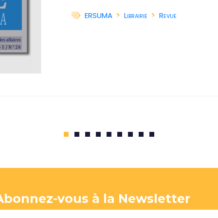
ERSUMA
Librairie
Revue
1
2
3
4
5
6
7
8
9
Abonnez-vous à la Newsletter