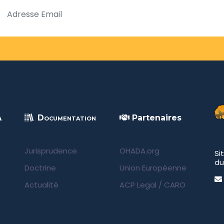
A
Documentation
Partenaires
Jurisprudence
OHADA.org
Si
du
Doctrine
Union Européenne
Actualité
ACP Legal
/
CARO