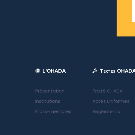
L'OHADA
Textes OHAD
Présentation
Traité OHADA
Institutions
Actes uniformes
États-membres
Règlements