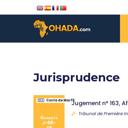
Jurisprudence
🇨🇮
Costa de Marfil
Jugement n° 163, A
Tribunal de Première I
Ohadata
J-08-
48