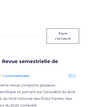
Toute
l'actualité
 Revue semestrielle de
Format
16 oct
1 commentaire
🇧🇯
05/08/
cette revue comporte plusieurs
Ce sémina
ntifique et portant sur l'actualité du droit
permettre
A, du Droit national des États Parties, des
désagréab
 ou du Droit comparé.