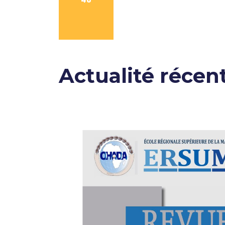
Actualité récen
nue le
🇨🇩
nika
avait pour
ges des