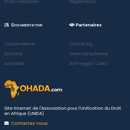
États-membres
Règlements
Documentation
Partenaires
Jurisprudence
OHADA.org
Doctrine
Union Européenne
Actualité
ACP Legal
/
CARO
Site internet de l'Association pour l'Unification du Droit
en Afrique (UNIDA)
Contactez-nous