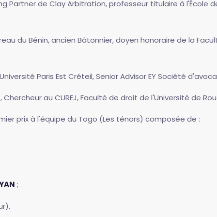
g Partner de Clay Arbitration, professeur titulaire à l'École
reau du Bénin, ancien Bâtonnier, doyen honoraire de la Facult
'Université Paris Est Créteil, Senior Advisor EY Société d'avoca
I
, Chercheur au CUREJ, Faculté de droit de l'Université de Rou
remier prix à l'équipe du Togo (Les ténors) composée de :
EYAN
;
r).