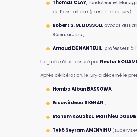
Thomas CLAY
, fondateur et Managin
de Paris, arbitre (président du jury) ;
Robert S. M. DOSSOU
, avocat au Bar
Bénin, arbitre ;
Arnaud DE NANTEUIL
, professeur à l
Le greffe était assuré par
Nestor KOUAM
Après délibération, le jury a décerné le p
Homba Alban BASSOWA
;
Essowèdeou SIGNAN
;
Etonam Kouakou Matthieu DOUM
Tékô Seyram AMENYINU
(superviseu