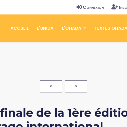
Connexion
Insc
ACCUEIL
L'UNIDA
L'OHADA
TEXTES OHAD
 finale de la 1ère édi
trage international