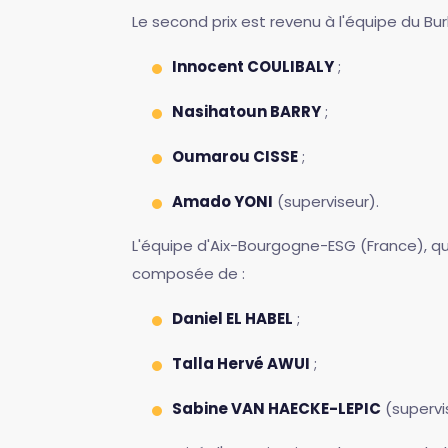
Le second prix est revenu à l'équipe du Bu
Innocent COULIBALY
;
Nasihatoun BARRY
;
Oumarou CISSE
;
Amado YONI
(superviseur).
L'équipe d'Aix-Bourgogne-ESG (France), qui
composée de :
Daniel EL HABEL
;
Talla Hervé AWUI
;
Sabine VAN HAECKE-LEPIC
(supervi