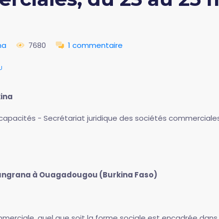
na
7680
1 commentaire
u
ina
apacités - Secrétariat juridique des sociétés commerciales
Zoungrana à Ouagadougou (Burkina Faso)
erciale, quel que soit la forme sociale est encadrée dans 