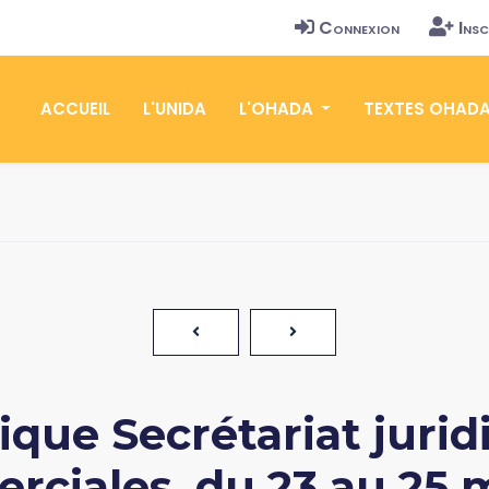
Connexion
Insc
ACCUEIL
L'UNIDA
L'OHADA
TEXTES OHAD
ique Secrétariat jurid
rciales, du 23 au 25 