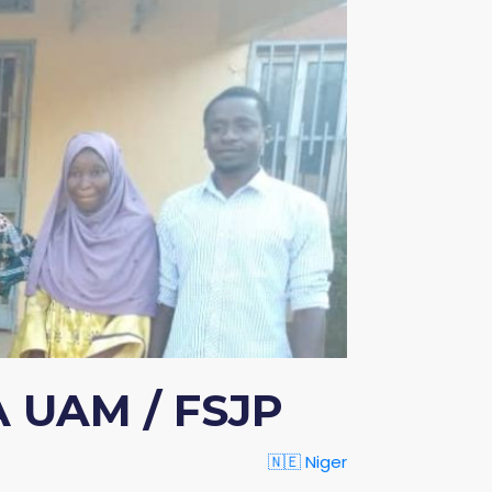
 UAM / FSJP
🇳🇪 Niger