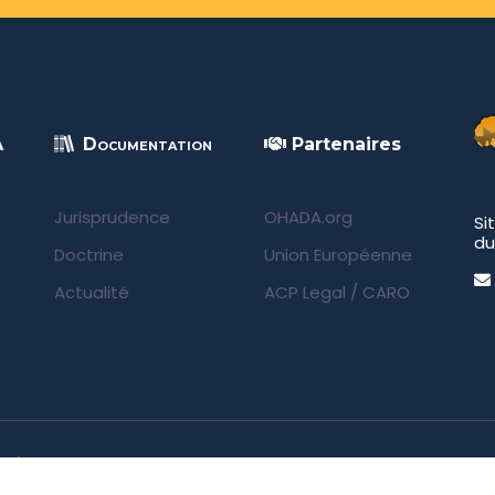
A
Documentation
Partenaires
Jurisprudence
OHADA.org
Si
du
Doctrine
Union Européenne
Actualité
ACP Legal
/
CARO
rvés