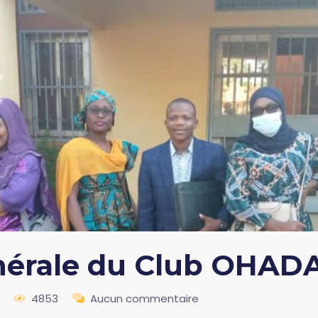
érale du Club OHADA
4853
Aucun commentaire