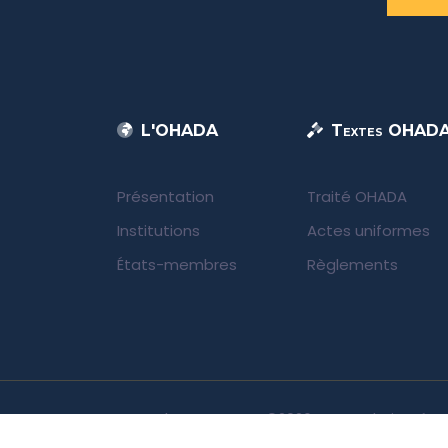
L'OHADA
Textes OHAD
Présentation
Traité OHADA
Institutions
Actes uniformes
États-membres
Règlements
UNIDA | OHADA.com
©2026 • Tous droits rése