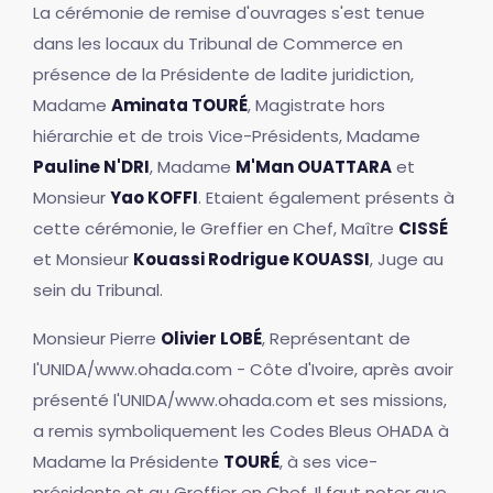
La cérémonie de remise d'ouvrages s'est tenue
dans les locaux du Tribunal de Commerce en
présence de la Présidente de ladite juridiction,
Madame
Aminata TOURÉ
, Magistrate hors
hiérarchie et de trois Vice-Présidents, Madame
Pauline N'DRI
, Madame
M'Man OUATTARA
et
Monsieur
Yao KOFFI
. Etaient également présents à
cette cérémonie, le Greffier en Chef, Maître
CISSÉ
et Monsieur
Kouassi Rodrigue KOUASSI
, Juge au
sein du Tribunal.
Monsieur Pierre
Olivier LOBÉ
, Représentant de
l'UNIDA/www.ohada.com - Côte d'Ivoire, après avoir
présenté l'UNIDA/www.ohada.com et ses missions,
a remis symboliquement les Codes Bleus OHADA à
Madame la Présidente
TOURÉ
, à ses vice-
présidents et au Greffier en Chef. Il faut noter que