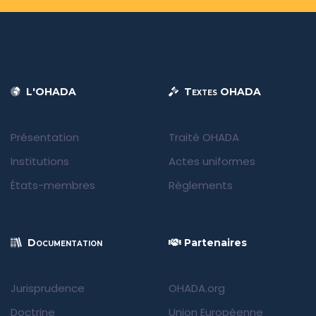
L'OHADA
Textes OHADA
Présentation
Traité OHADA
Institutions
Actes uniformes
États-membres
Règlements
Documentation
Partenaires
Jurisprudence
OHADA.org
Doctrine
Union Européenne