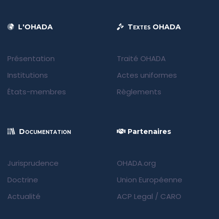
L'OHADA
Textes OHADA
Présentation
Traité OHADA
Institutions
Actes uniformes
États-membres
Règlements
Documentation
Partenaires
Jurisprudence
OHADA.org
Doctrine
Union Européenne
Actualité
ACP Legal
/
CARO