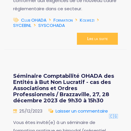
conformer aux exigences de ce nouveau cadre
réglementaire dans ce secteur.
Club OHADA
Formation
Kolwezi
SYCEBNL
SYSCOHADA
Lire la suite
Séminaire Comptabilité OHADA des
Entités à But Non Lucratif - cas des
Associations et Ordres
Professionnels / Brazzaville, 27, 28
décembre 2023 de 9h30 à 15h30
25/12/2023
Laisser un commentaire
🇨🇬
Vous êtes invité(e) à un séminaire de
formation pratique en bimodal (présentiel