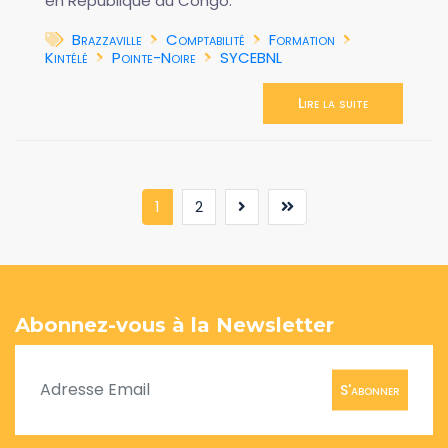
en République du Congo.
Brazzaville
Comptabilité
Formation
Kintélé
Pointe-Noire
SYCEBNL
Lire la suite
(current)
1
2
Abonnez-vous à la Newsletter
S'abonner