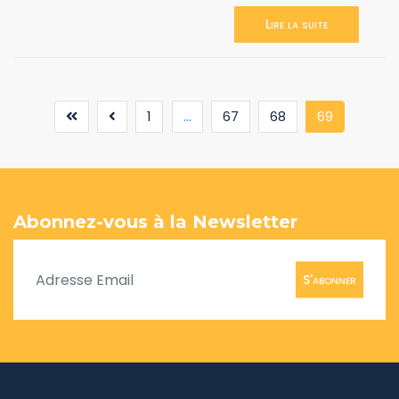
Lire la suite
(current)
1
...
67
68
69
Abonnez-vous à la Newsletter
S'abonner