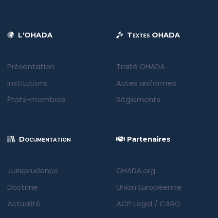
L'OHADA
Textes OHADA
Présentation
Traité OHADA
Institutions
Actes uniformes
États-membres
Règlements
Documentation
Partenaires
Jurisprudence
OHADA.org
Doctrine
Union Européenne
Actualité
ACP Legal
/
CARO