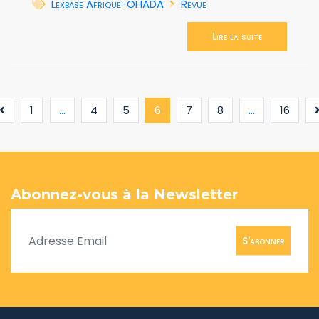
Lexbase Afrique-OHADA
Revue
Lire la suite
(current)
1
...
4
5
6
7
8
...
16
Abonnez-vous à la Newsletter
S'abonner