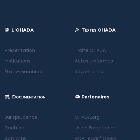
L'OHADA
Textes OHADA
Présentation
Traité OHADA
Institutions
Actes uniformes
États-membres
Règlements
Documentation
Partenaires
Jurisprudence
OHADA.org
Doctrine
Union Européenne
Actualité
ACP Legal
/
CARO