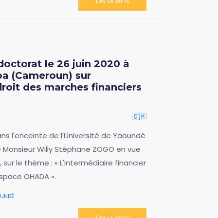
Lire la suite
octorat le 26 juin 2020 à
Soa (Cameroun) sur
 droit des marches financiers
🇨🇲
ans l'enceinte de l'Université de Yaoundé
de Monsieur Willy Stéphane ZOGO en vue
sur le thème : « L'intermédiaire financier
espace OHADA ».
undé
Lire la suite