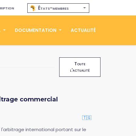
ription
États-membres
A
DOCUMENTATION
ACTUALITÉ
Toute
l'actualité
bitrage commercial
🇹🇬
'arbitrage international portant sur le