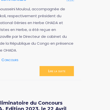
lhousseini Mouloul, accompagnée de
 Nkoli, respectivement président du
national Génies en Herbe OHADA et
ristes en Herbe, a été reçue en
zzaville par le Directeur de cabinet du
x de la République du Congo en présence
le OHADA.
Concours
Lire la suite
liminatoire du Concours
 Edition 2023, le 22 Avril