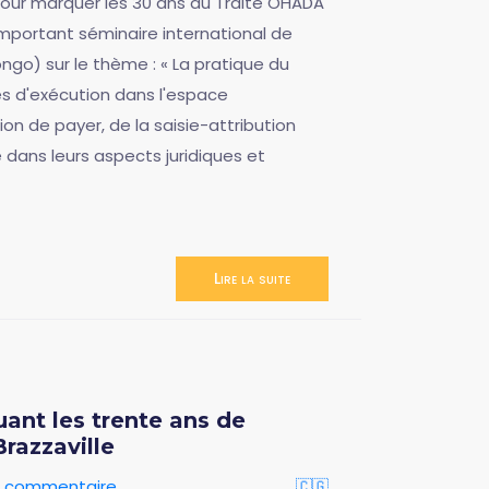
our marquer les 30 ans du Traité OHADA
important séminaire international de
ngo) sur le thème : « La pratique du
s d'exécution dans l'espace
on de payer, de la saisie-attribution
 dans leurs aspects juridiques et
Lire la suite
uant les trente ans de
Brazzaville
un commentaire
🇨🇬