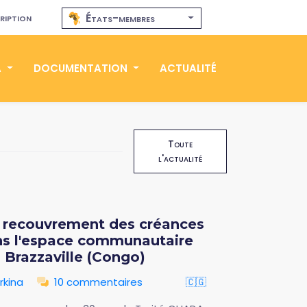
ription
États-membres
A
DOCUMENTATION
ACTUALITÉ
Toute
l'actualité
u recouvrement des créances
ans l'espace communautaire
 Brazzaville (Congo)
rkina
10 commentaires
🇨🇬