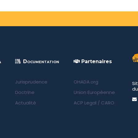
A
Documentation
Partenaires
Jurisprudence
OHADA.org
Si
du
Doctrine
Union Européenne
Actualité
ACP Legal
/
CARO