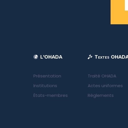
L'OHADA
Textes OHAD
Présentation
Traité OHADA
Institutions
Actes uniformes
États-membres
Règlements