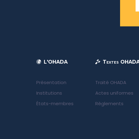
L'OHADA
Textes OHAD
Présentation
Traité OHADA
Institutions
Actes uniformes
États-membres
Règlements