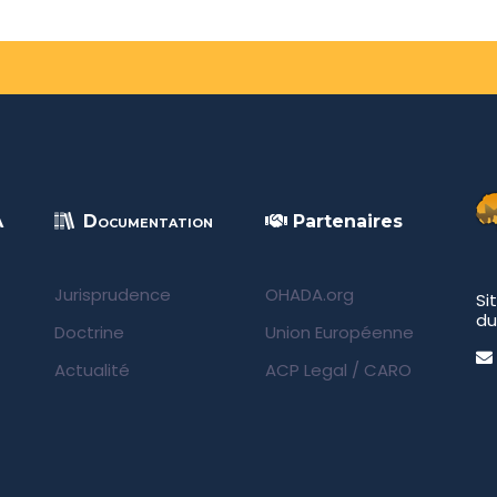
A
Documentation
Partenaires
Jurisprudence
OHADA.org
Si
du
Doctrine
Union Européenne
Actualité
ACP Legal
/
CARO