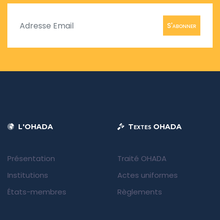
S'abonner
L'OHADA
Textes OHADA
Présentation
Traité OHADA
Institutions
Actes uniformes
États-membres
Règlements