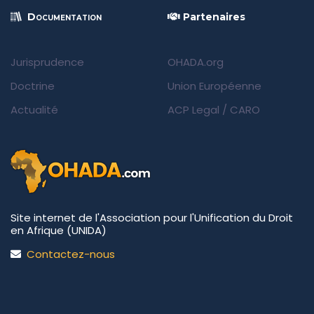
Documentation
Partenaires
Jurisprudence
OHADA.org
Doctrine
Union Européenne
Actualité
ACP Legal
/
CARO
Site internet de l'Association pour l'Unification du Droit
en Afrique (UNIDA)
Contactez-nous