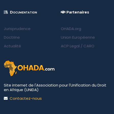
Documentation
Partenaires
Jurisprudence
OHADA.org
Doctrine
Union Européenne
Actualité
ACP Legal
/
CARO
Site internet de l'Association pour l'Unification du Droit
en Afrique (UNIDA)
Contactez-nous