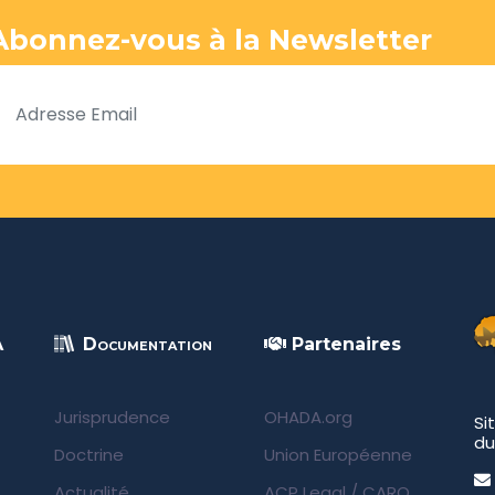
Abonnez-vous à la Newsletter
A
Documentation
Partenaires
Jurisprudence
OHADA.org
Si
du
Doctrine
Union Européenne
Actualité
ACP Legal
/
CARO