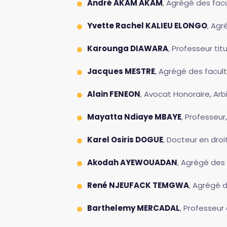
André AKAM AKAM
, Agrégé des facu
Yvette Rachel KALIEU ELONGO
, Agr
Karounga DIAWARA
, Professeur titu
Jacques MESTRE
, Agrégé des facult
Alain FENEON
, Avocat Honoraire, Arb
Mayatta Ndiaye MBAYE
, Professeu
Karel Osiris DOGUE
, Docteur en droi
Akodah AYEWOUADAN
, Agrégé des 
René NJEUFACK TEMGWA
, Agrégé d
Barthelemy MERCADAL
, Professeur