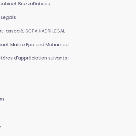
 cabinet BruzzoDubucq
Legalis
at-associé, SCPA KADRI LEGAL
cabinet Maître Epo and Mohamed
tères d'appréciation suivants :
an
e