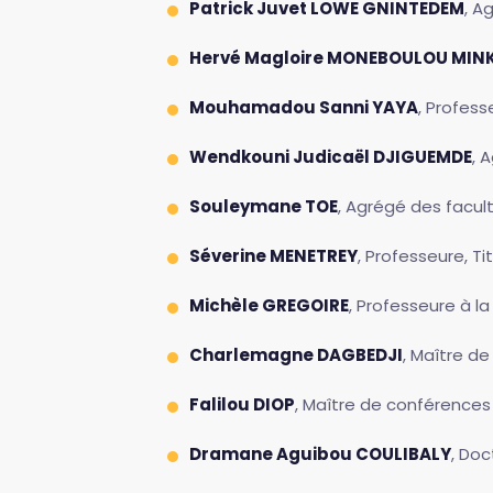
Patrick Juvet LOWE GNINTEDEM
, A
Hervé Magloire MONEBOULOU MIN
Mouhamadou Sanni YAYA
, Profess
Wendkouni Judicaël DJIGUEMDE
, 
Souleymane TOE
, Agrégé des facult
Séverine MENETREY
, Professeure, Tit
Michèle GREGOIRE
, Professeure à l
Charlemagne DAGBEDJI
, Maître de
Falilou DIOP
, Maître de conférences 
Dramane Aguibou COULIBALY
, Doc