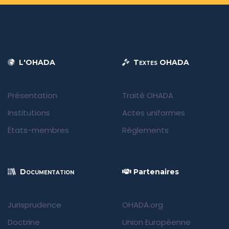
L'OHADA
Textes OHADA
Présentation
Traité OHADA
Institutions
Actes uniformes
États-membres
Règlements
Documentation
Partenaires
Jurisprudence
OHADA.org
Doctrine
Union Européenne