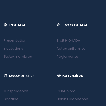
L'OHADA
Textes OHADA
Présentation
Traité OHADA
Institutions
Actes uniformes
États-membres
Règlements
Documentation
Partenaires
Jurisprudence
OHADA.org
Doctrine
Union Européenne