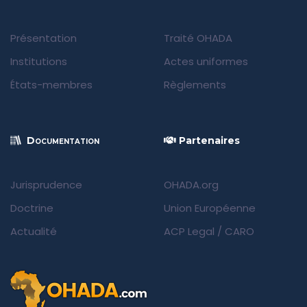
Présentation
Traité OHADA
Institutions
Actes uniformes
États-membres
Règlements
Documentation
Partenaires
Jurisprudence
OHADA.org
Doctrine
Union Européenne
Actualité
ACP Legal
/
CARO