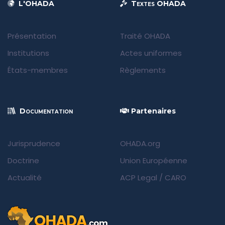
L'OHADA
Textes OHADA
Présentation
Traité OHADA
Institutions
Actes uniformes
États-membres
Règlements
Documentation
Partenaires
Jurisprudence
OHADA.org
Doctrine
Union Européenne
Actualité
ACP Legal
/
CARO