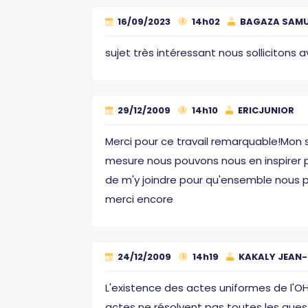
16/09/2023
14h02
BAGAZA SAMU
sujet très intéressant nous sollicitons av
29/12/2009
14h10
ERICJUNIOR
Merci pour ce travail remarquable!Mon so
mesure nous pouvons nous en inspirer po
de m'y joindre pour qu'ensemble nous pui
merci encore
24/12/2009
14h19
KAKALY JEAN-
L'existence des actes uniformes de l'O
actes ne résolvent pas toutes les ques