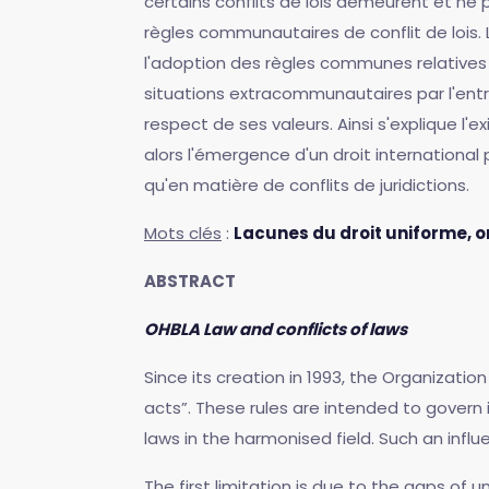
certains conflits de lois demeurent et ne p
règles communautaires de conflit de lois. 
l'adoption des règles communes relatives au 
situations extracommunautaires par l'entr
respect de ses valeurs. Ainsi s'explique l
alors l'émergence d'un droit international
qu'en matière de conflits de juridictions.
Mots clés
:
Lacunes du droit uniforme, or
ABSTRACT
OHBLA Law and conflicts of laws
Since its creation in 1993, the Organizat
acts”. These rules are intended to govern i
laws in the harmonised field. Such an influ
The first limitation is due to the gaps of 