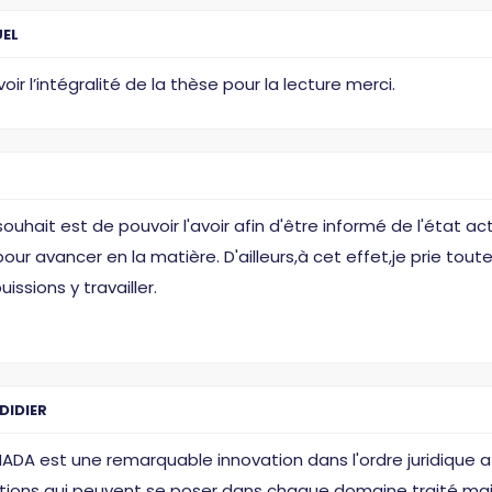
EL
oir l’intégralité de la thèse pour la lecture merci.
uhait est de pouvoir l'avoir afin d'être informé de l'état ac
ur avancer en la matière. D'ailleurs,à cet effet,je prie tou
ssions y travailler.
DIDIER
HADA est une remarquable innovation dans l'ordre juridique 
tions qui peuvent se poser dans chaque domaine traité mais,