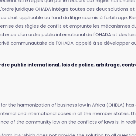
euvent être réglés que par le recours aux règles nationales d
L'ordre juridique OHADA intègre toutes ces deux solutions et 
droit applicable au fond du litige soumis à l'arbitrage. Bien 
emise des règles de conflit et emprunte les mécanismes du d
'existence d'un ordre public international de l'OHADA et des 
 privé communautaire de l'OHADA, appelé à se développer aus
dre public international, lois de police, arbitrage, contr
ion for the harmonization of business law in Africa (OHBLA)
nternal and international cases in all the member states, thu
ence of the community law on the conflicts of laws is, in real
uniform law which does not provide the solution to all question