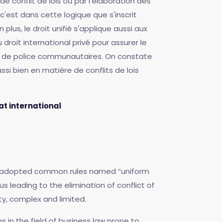
e conflit de lois ou par l'élaboration des
c'est dans cette logique que s'inscrit
plus, le droit unifié s'applique aussi aux
roit international privé pour assurer le
lois de police communautaires. On constate
si bien en matière de conflits de lois
at international
 has adopted common rules named “uniform
s leading to the elimination of conflict of
ity, complex and limited.
s in the field of business law prone to