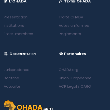
L'OHADA
Textes OHADA
Présentation
Traité OHADA
Institutions
Actes uniformes
États-membres
Règlements
Documentation
Partenaires
Jurisprudence
OHADA.org
Doctrine
Union Européenne
Actualité
ACP Legal
/
CARO