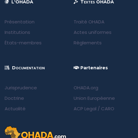
L'OHADA
Textes OHADA
Présentation
Traité OHADA
Institutions
Actes uniformes
États-membres
Règlements
Documentation
Partenaires
Jurisprudence
OHADA.org
Doctrine
Union Européenne
Actualité
ACP Legal
/
CARO