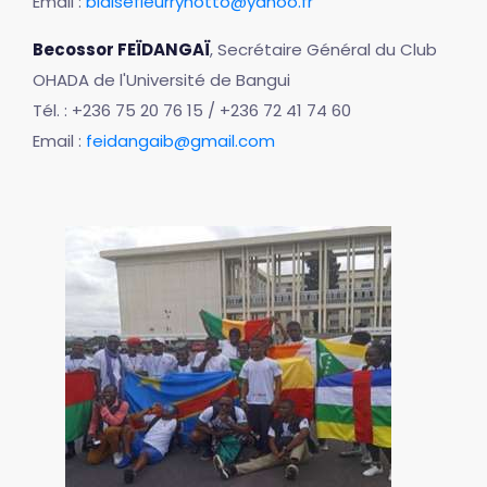
Email :
blaisefleurryhotto@yahoo.fr
Becossor FEÏDANGAÏ
, Secrétaire Général du Club
OHADA de l'Université de Bangui
Tél. : +236 75 20 76 15 / +236 72 41 74 60
Email :
feidangaib@gmail.com