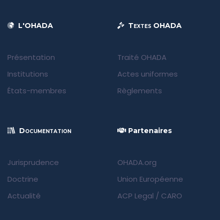
L'OHADA
Textes OHADA
Présentation
Traité OHADA
Institutions
Actes uniformes
États-membres
Règlements
Documentation
Partenaires
Jurisprudence
OHADA.org
Doctrine
Union Européenne
Actualité
ACP Legal
/
CARO