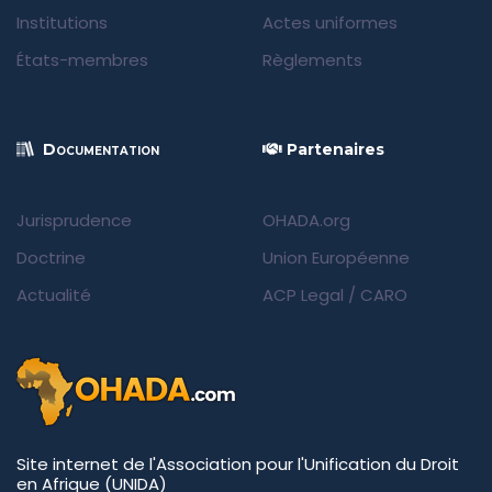
Institutions
Actes uniformes
États-membres
Règlements
Documentation
Partenaires
Jurisprudence
OHADA.org
Doctrine
Union Européenne
Actualité
ACP Legal
/
CARO
Site internet de l'Association pour l'Unification du Droit
en Afrique (UNIDA)