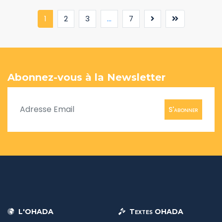
(current)
1
2
3
...
7
Abonnez-vous à la Newsletter
S'abonner
L'OHADA
Textes OHADA