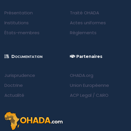
Présentation
Traité OHADA
Institutions
Actes uniformes
États-membres
Règlements
Documentation
Partenaires
Jurisprudence
OHADA.org
Doctrine
Union Européenne
Actualité
ACP Legal
/
CARO