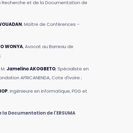
e la Recherche et de la Documentation de
EWOUADAN
, Maître de Conférences -
GO WONYA
, Avocat au Barreau de
;
r M.
Jamelino AKOGBETO
, Spécialiste en
ondation AFRICANENDA, Cote d'ivoire ;
IOP
, Ingénieure en informatique, PDG et
 de la Documentation de l'ERSUMA