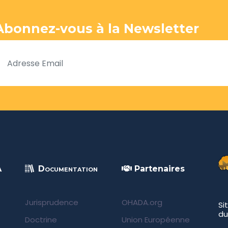
Abonnez-vous à la Newsletter
A
Documentation
Partenaires
Jurisprudence
OHADA.org
Si
du
Doctrine
Union Européenne