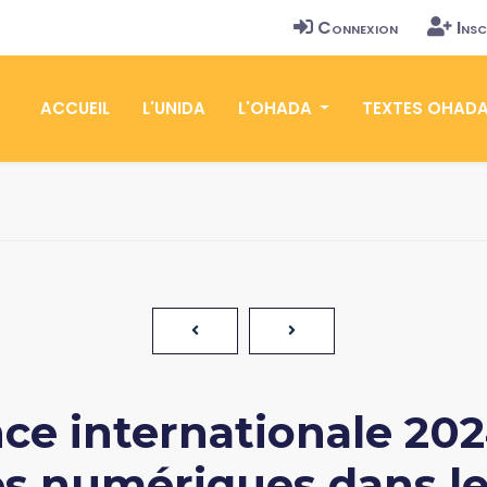
Connexion
Insc
ACCUEIL
L'UNIDA
L'OHADA
TEXTES OHAD
ce internationale 20
es numériques dans le