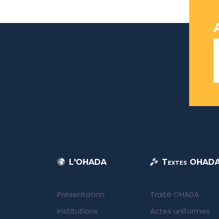
L'OHADA
Textes OHAD
Présentation
Traité OHADA
Institutions
Actes uniformes