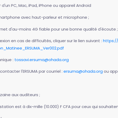
r d'un PC, Mac, iPad, iPhone ou appareil Android
martphone avec haut-parleur et microphone ;
rnet d'au-moins 4G fiable pour une bonne qualité d'écoute ;
on en cas de difficultés, cliquer sur le lien suivant :
https:
ion_Matinee_ERSUMA_Ver002.pdf
hnique :
tossavi.ersuma@ohada.org
contacter l'ERSUMA par courriel :
ersuma@ohada.org
ou appe
zaine aux auditeurs ;
estation est à dix-mille (10.000) F CFA pour ceux qui souhaitent