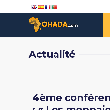
Actualité
4ème conféren
: « Les monnai