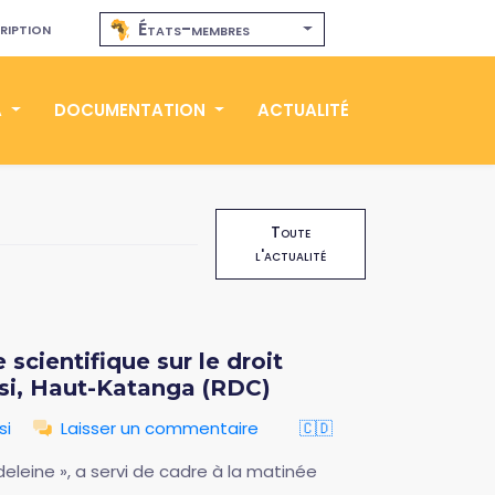
ription
États-membres
A
DOCUMENTATION
ACTUALITÉ
Toute
l'actualité
cientifique sur le droit
asi, Haut-Katanga (RDC)
si
Laisser un commentaire
🇨🇩
deleine », a servi de cadre à la matinée