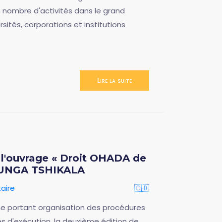
in nombre d'activités dans le grand
sités, corporations et institutions
Lire la suite
e l'ouvrage « Droit OHADA de
ALUNGA TSHIKALA
aire
🇨🇩
orme portant organisation des procédures
s d'exécution, la deuxième édition de