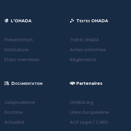
L'OHADA
Textes OHADA
Présentation
Traité OHADA
Institutions
Actes uniformes
États-membres
Règlements
Documentation
Partenaires
Jurisprudence
OHADA.org
Doctrine
Union Européenne
Actualité
ACP Legal
/
CARO