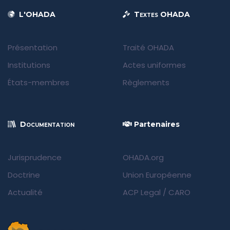
L'OHADA
Textes OHADA
Présentation
Traité OHADA
Institutions
Actes uniformes
États-membres
Règlements
Documentation
Partenaires
Jurisprudence
OHADA.org
Doctrine
Union Européenne
Actualité
ACP Legal
/
CARO