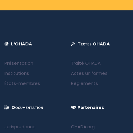
L'OHADA
Textes OHADA
Présentation
Traité OHADA
Institutions
Actes uniformes
États-membres
Règlements
Documentation
Partenaires
Jurisprudence
OHADA.org