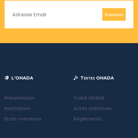
S'abonner
L'OHADA
Textes OHADA
Présentation
Traité OHADA
Institutions
Actes uniformes
États-membres
Règlements