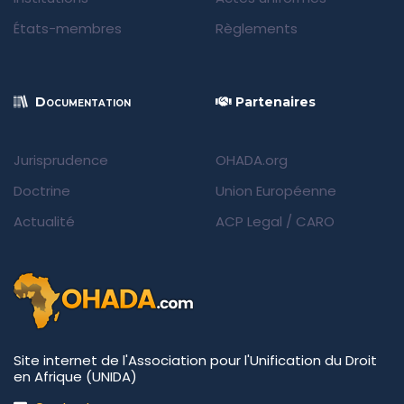
États-membres
Règlements
Documentation
Partenaires
Jurisprudence
OHADA.org
Doctrine
Union Européenne
Actualité
ACP Legal
/
CARO
Site internet de l'Association pour l'Unification du Droit
en Afrique (UNIDA)