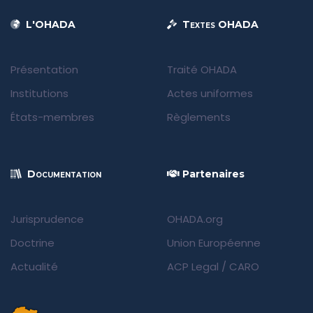
L'OHADA
Textes OHADA
Présentation
Traité OHADA
Institutions
Actes uniformes
États-membres
Règlements
Documentation
Partenaires
Jurisprudence
OHADA.org
Doctrine
Union Européenne
Actualité
ACP Legal
/
CARO