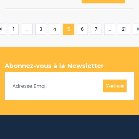
(current)
1
...
3
4
5
6
7
...
21
Abonnez-vous à la Newsletter
S'abonner