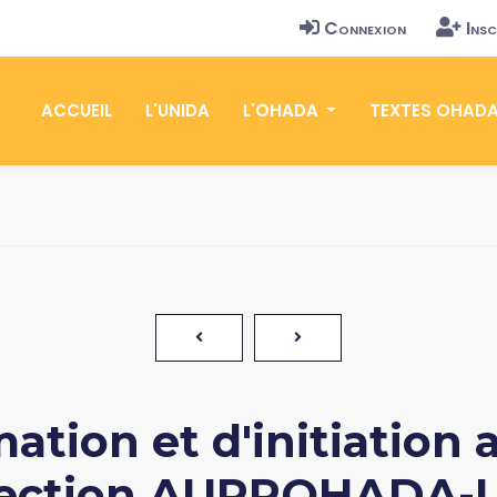
Connexion
Insc
ACCUEIL
L'UNIDA
L'OHADA
TEXTES OHAD
ation et d'initiation 
ection AUPROHADA-UM