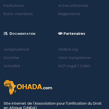
Institutions
Actes uniformes
États-membres
Règlements
Documentation
Partenaires
Jurisprudence
OHADA.org
Doctrine
Union Européenne
Actualité
ACP Legal
/
CARO
Site internet de l'Association pour l'Unification du Droit
en Afrique (UNIDA)