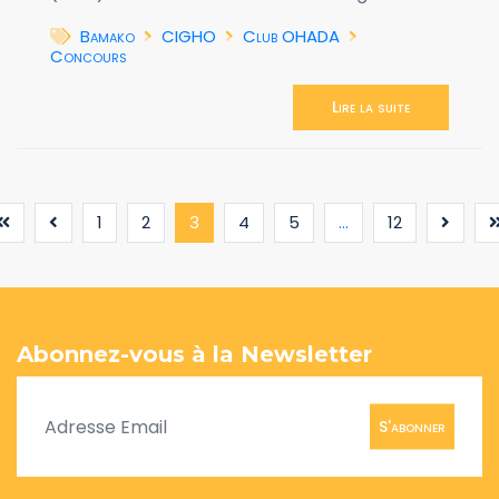
Bamako
CIGHO
Club OHADA
Concours
Lire la suite
(current)
1
2
3
4
5
...
12
Abonnez-vous à la Newsletter
S'abonner