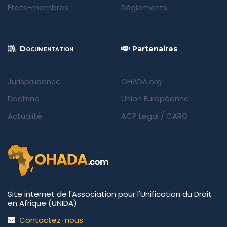
États-membres
Règlements
Documentation
Partenaires
Jurisprudence
OHADA.org
Doctrine
Union Européenne
Actualité
ACP Legal
/
CARO
Site internet de l'Association pour l'Unification du Droit
en Afrique (UNIDA)
Contactez-nous