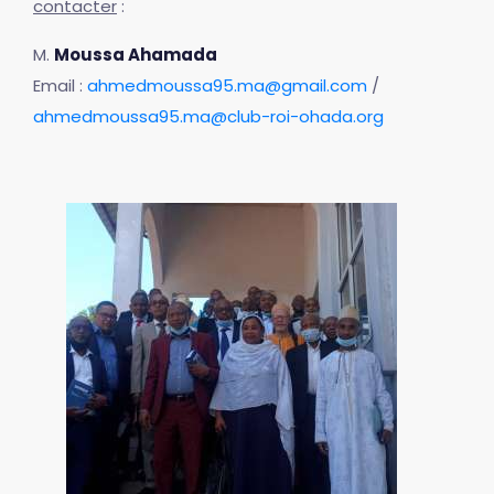
contacter
:
M.
Moussa Ahamada
Email :
ahmedmoussa95.ma@gmail.com
/
ahmedmoussa95.ma@club-roi-ohada.org