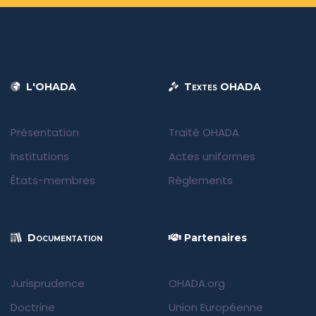
L'OHADA
Textes OHADA
Présentation
Traité OHADA
Institutions
Actes uniformes
États-membres
Règlements
Documentation
Partenaires
Jurisprudence
OHADA.org
Doctrine
Union Européenne